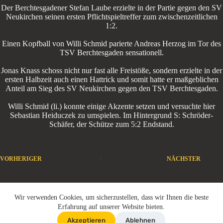
Der Berchtesgadener Stefan Laube erzielte in der Partie gegen den SV
Neukirchen seinen ersten Pflichtspieltreffer zum zwischenzeitlichen
1:2.
Einen Kopfball von Willi Schmid parierte Andreas Herzog im Tor des
TSV Berchtesgaden sensationell.
Jonas Knass schoss nicht nur fast alle Freistöße, sondern erzielte in der
ersten Halbzeit auch einen Hattrick und somit hatte er maßgeblichen
Anteil am Sieg des SV Neukirchen gegen den TSV Berchtesgaden.
Willi Schmid (li.) konnte einige Akzente setzen und versuchte hier
Sebastian Heiduczek zu umspielen. Im Hintergrund S: Schröder-
Schäfer, der Schütze zum 5:2 Endstand.
VORHERIGER
NÄCHSTER
IMPRESSUM
DATENSCHUTZERKLÄRUNG
Wir verwenden Cookies, um sicherzustellen, dass wir Ihnen die beste
Copyright © 2026 - SV Neukirchen e.V.
Erfahrung auf unserer Website bieten.
Akzeptieren
Ablehnen