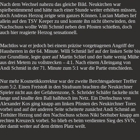
Nach dem Wechsel nahezu das gleiche Bild. Neukirchen war
spielbestimmend und hätte nach einer Stunde weiter erhöhen müssen,
doch Andreas Herzog zeigte sein ganzes Können. Lucian Mathes lief
allein auf den TSV Keeper zu und konnte ihn nicht überwinden, den
Nachschuss wollte Willi Schmid neben den Pfosten schießen, doch
auch hier reagierte Herzog sensationell.
Machtlos war er jedoch bei einem präzise vorgetragenen Angriff der
Hausherren in der 64. Minute. Willi Schmid lief auf der linken Seite bis
zur Grundlinie, legte quer auf Martin Schiel und der hatte wenig Mühe
aus drei Metern zu vollstrecken – 4:1. Nach einem Alleingang von
Andi Schmid in der 71. Minute zum 5:1 war die Partie entschieden.
Nur mehr Kosmetikkorrektur war der zweite Berchtesgadener Treffer
zum 5:2. Einen Freistoß in den Strafraum brachten die Neukirchner
Spieler nicht aus der Gefahrenzone, S. Schröder Schäfer fackelte nicht
lange und knallte den Ball halbhoch ins Netz. Ein Drehschuss von
Alexander Kos ging knapp am linken Pfosten des Neukirchner Tores
vorbei und auf der anderen Seite scheiterte zunächst Andi Schmid an
Torhüter Herzog und den Nachschuss schoss Niki Seehuber knapp am
rechten Kreuzeck vorbei. So blieb es beim verdienten Sieg des SVN,
der damit weiter auf dem dritten Platz weilt.