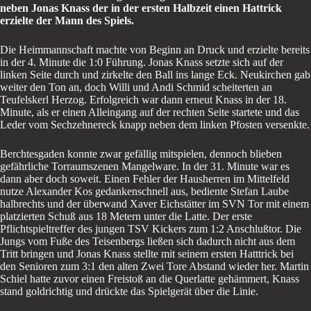
neben Jonas Knass der in der ersten Halbzeit einen Hattrick
erzielte der Mann des Spiels.
Die Heimmannschaft machte von Beginn an Druck und erzielte bereits
in der 4. Minute die 1:0 Führung. Jonas Knass setzte sich auf der
linken Seite durch und zirkelte den Ball ins lange Eck. Neukirchen gab
weiter den Ton an, doch Willi und Andi Schmid scheiterten an
Teufelskerl Herzog. Erfolgreich war dann erneut Knass in der 18.
Minute, als er einen Alleingang auf der rechten Seite startete und das
Leder vom Sechzehnereck knapp neben dem linken Pfosten versenkte.
Berchtesgaden konnte zwar gefällig mitspielen, dennoch blieben
gefährliche Torraumszenen Mangelware. In der 31. Minute war es
dann aber doch soweit. Einen Fehler der Hausherren im Mittelfeld
nutze Alexander Kos gedankenschnell aus, bediente Stefan Laube
halbrechts und der überwand Xaver Eichstätter im SVN Tor mit einem
platzierten Schuß aus 18 Metern unter die Latte. Der erste
Pflichtspieltreffer des jungen TSV Kickers zum 1:2 Anschlußtor. Die
Jungs vom Fuße des Teisenbergs ließen sich dadurch nicht aus dem
Tritt bringen und Jonas Knass stellte mit seinem ersten Hatttrick bei
den Senioren zum 3:1 den alten Zwei Tore Abstand wieder her. Martin
Schiel hatte zuvor einen Freistoß an die Querlatte gehämmert, Knass
stand goldrichtig und drückte das Spielgerät über die Linie.