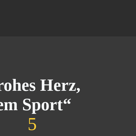
rohes Herz,
em Sport“
6