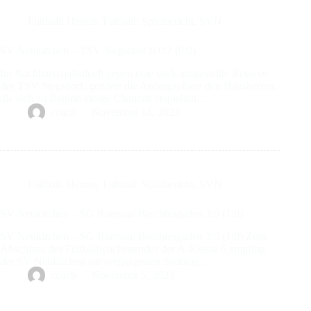
Fußball: Herren
,
Fußball: Spielbericht
,
SVN
SV Neukirchen – TSV Siegsdorf II 0:2 (0:0)
Im Nachbarschaftsduell gegen eine stark aufgestellte Reserve
des TSV Siegsdorf, gehörte die Anfangsphase den Hausherren,
die sich zu Beginn einige Chancen erspielten.…
coach
November 14, 2023
Fußball: Herren
,
Fußball: Spielbericht
,
SVN
SV Neukirchen – SG Ramsau/ Berchtesgaden 3:0 (1:0)
SV Neukirchen – SG Ramsau/ Berchtesgaden 3:0 (1:0) Zum
Abschluss des Fußballwochenendes der A-Klasse 6 empfing
der SV Neukirchen am vergangenen Sonntag…
coach
November 5, 2023