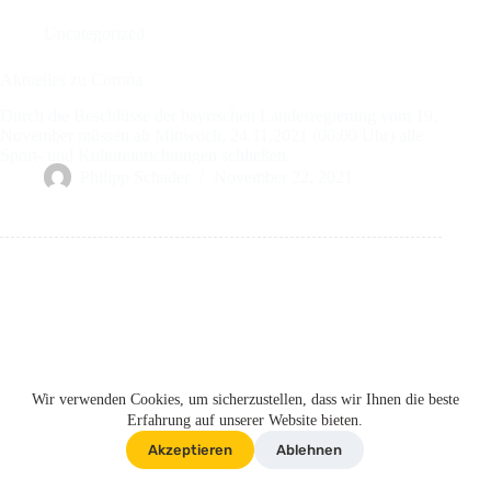
Uncategorized
Aktuelles zu Corona
Durch die Beschlüsse der bayrischen Landesregierung vom 19.
November müssen ab Mittwoch, 24.11.2021 (00:00 Uhr) alle
Sport- und Kultureinrichtungen schließen.
Philipp Schader
November 22, 2021
IMPRESSUM
DATENSCHUTZERKLÄRUNG
Wir verwenden Cookies, um sicherzustellen, dass wir Ihnen die beste
Copyright © 2026 - SV Neukirchen e.V.
Erfahrung auf unserer Website bieten.
Akzeptieren
Ablehnen