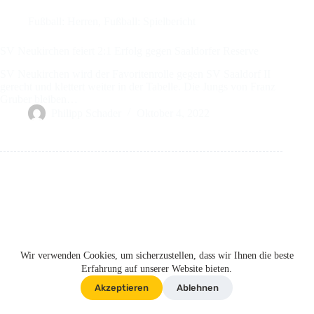
Fußball: Herren
,
Fußball: Spielbericht
SV Neukirchen feiert 2:1 Erfolg gegen Saaldorfer Reserve
SV Neukirchen wird der Favoritenrolle gegen SV Saaldorf II
gerecht und klettert weiter in der Tabelle. Die Jungs von Franz
Gruber bleiben…
Philipp Schader
Oktober 4, 2022
IMPRESSUM
DATENSCHUTZERKLÄRUNG
Wir verwenden Cookies, um sicherzustellen, dass wir Ihnen die beste
Copyright © 2026 - SV Neukirchen e.V.
Erfahrung auf unserer Website bieten.
Akzeptieren
Ablehnen