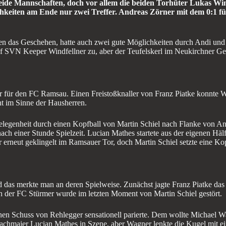
eide Mannschaften, doch vor allem die beiden Torhüter Lukas W
ichkeiten am Ende nur zwei Treffer. Andreas Zörner mit dem 0:1 f
ten das Geschehen, hatte auch zwei gute Möglichkeiten durch Andi un
auf SVN Keeper Windfellner zu, aber der Teufelskerl im Neukirchner Ge
Tor für den FC Ramsau. Einen Freistoßknaller von Franz Piatke konnte W
ht im Sinne der Hausherren.
Gelegenheit durch einen Kopfball von Martin Schiel nach Flanke von 
ach einer Stunde Spielzeit. Lucian Mathes startete aus der eigenen Hä
er erneut geklingelt im Ramsauer Tor, doch Martin Schiel setzte eine K
das merkte man an deren Spielweise. Zunächst jagte Franz Piatke das L
 der FC Stürmer wurde im letzten Moment von Martin Schiel gestört.
einen Schuss von Rehlegger sensationell parierte. Dem wollte Michael W
 Bachmaier Lucian Mathes in Szene, aber Wagner lenkte die Kugel mit ei