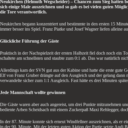
Neukirchen (Helmuth Wegscheider) – Chancen zum Sieg hatten b
sich einige Male auszeichnen und so gab es bei vielen guten Mögl
die Tore verantwortlich.
Neukirchen begann konzentriert und bestimmte in den ersten 15 Minu
immer besser ins Spiel. Franz Piatke und Josef Wagner liefen alleine 
Glückliche Führung der Gäste
Praktisch in der Nachspielzeit der ersten Halbzeit fiel doch noch ein 
schaltete am schnellsten und staubte zum 0:1 ab. Das war natürlich nic
Allerdings kam der SVN gut aus der Kabine und hatte die erste gute 
Elf von Franz Gruber drängte auf den Ausgleich und der gelang dann n
verwandelte sicher zum 1:1 Ausgleich. Fast hätte es drei Minuten spät
Jede Mannschaft wollte gewinnen
Die Gäste waren aber auch angereist, um drei Punkte mitzunehmen und 
bediente Arben Scheidsach mit einem Zuckerpaß Maxi Rehlegger, doch
In der 87. Minute konnte sich erneut Windfellner auszeichnen, als er 
in der 90. Minute. Mit der letzten guten Aktion der Partie setzte Andi