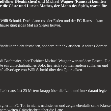
indfellner (Neukirchen) und Michael Wagner (Ramsau) konnten
ür die Gäste und Lucian Mathes, der Mann des Spiels, waren für
d Willi Schmid. Doch dann riss der Faden und der FC Ramsau kam
häuse ging jedes Mal als Sieger hervor.
indfellner nicht festhalten, sondern nur abklatschen. Andreas Zörner
Andi Bachmaier, aber Torhüter Michael Wagner war auf dem Posten. Die
lfte ein unnachahmliches Solo, ließ sich von niemandem aufhalten und
opfballvorlage von Willi Schmid über den Querbalken.
eder aus fast 25 Metern knapp über die Latte und kurz darauf legte
agner im FC Tor in nichts nachstehen und zeigte ebenfalls seine Klasse
nem weiten Grätschschritt über die Latte.