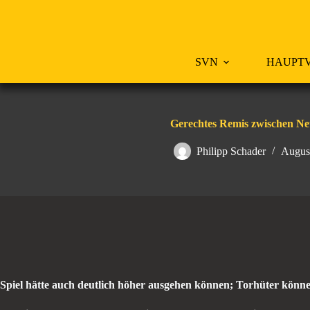
Zum
Inhalt
springen
SVN
HAUPTV
Gerechtes Remis zwischen N
Philipp Schader
Augus
Spiel hätte auch deutlich höher ausgehen können; Torhüter könne