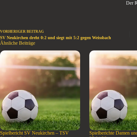
Der R
VORHERIGER
BEITRAG
SV Neukirchen dreht 0:2 und siegt mit 5:2 gegen Weissbach
Ähnliche Beiträge
Spielbericht SV Neukirchen – TSV
Spielberichte Damen un