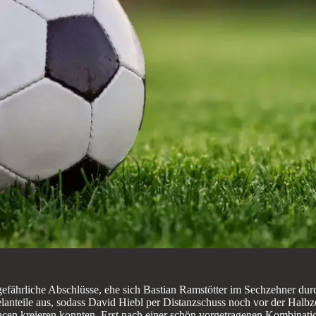
efährliche Abschlüsse, ehe sich Bastian Ramstötter im Sechzehner dur
ielanteile aus, sodass David Hiebl per Distanzschuss noch vor der Halb
cen kreieren konnten. Erst nach einer schön vorgetragenen Kombinatio