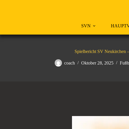
Zum
Inhalt
springen
SVN
HAUPTV
Spielbericht SV Neukirchen –
coach
Oktober 28, 2025
Fußb