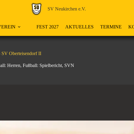
SV Neukirchen e.V.
EREIN
FEST 2027
AKTUELLES
TERMINE
K
 SV Oberteisendorf II
all: Herren
,
Fußball: Spielbericht
,
SVN