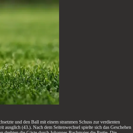
chsetzte und den Ball mit einem strammen Schuss zur verdienten
zeit ausglich (43.). Nach dem Seitenwechsel spielte sich das Geschehen
n drehten die Gäste durch Johannes Bachmaier die Partie. Die