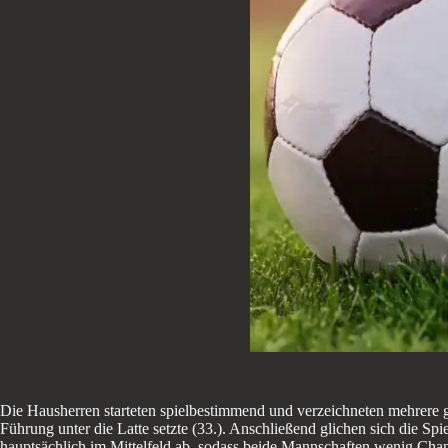
Die Hausherren starteten spielbestimmend und verzeichneten mehrere g
Führung unter die Latte setzte (33.). Anschließend glichen sich die Sp
hauptsächlich im Mittelfeld ab, sodass beide Mannschaften wenig Chan