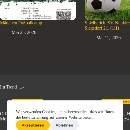
Mädchen Fußballcamp
Spielbericht SV Neukir
Siegsdorf 2:1 (1:1)
Mai 25, 2026
Mai 11, 2026
Im Trend
Uncategorized
Uncategorize
Wir verwenden Cookies, um sicherzustellen, dass wir Ihnen
Offene Deutsche Meisterschaft im
„Bella Italia“ bringt 
die beste Erfahrung auf unserer Website bieten.
Mountain Unicycling
Einradfahrer Platz zw
Akzeptieren
Ablehnen