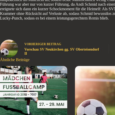
Führung war aber nur von kurzer Führung, da Andi Schmid nach einem 
ereignete sich dann ein kurzer Schockmoment für die Heimelf: Als SV
Krammer ohne Rücksicht auf Verluste ab, sodass Schmid bewusstlos zu
Lucky-Punch, sodass es bei einem leistungsgerechtem Remis blieb.
VORHERIGER
BEITRAG
Vorschau SV Neukirchen gg. SV Oberteisendorf
II
Ähnliche Beiträge