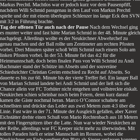
Markus Prechtl. Machtlos war er jedoch kurz vor dem Pausenpfiff,
nachdem Willi Schmid passgenau in den Lauf von Markus Prechtl
spielte und der mit einem überlegten Schlenzer ins lange Eck den SVN
mit 3:2 in Führung brachte.
Tag der offenen Tür auch nach der Pause
Nach dem Wechsel ging
es munter weiter und fast hätte Marian Schmid in der 48. Minute gleich
nachgelegt. Allerdings wollte es der Neukirchner Abwehrchef zu
genau machen und der Ball rollte um Zentimeter am rechten Pfosten
vorbei. Drei Minuten später schoß Willi Schmid nach einem Solo am
linken Pfosten vorbei. In der 53. Minute fiel das 4:2 für die
Heimmannschaft, doch beim finalen Pass von Willi Schmid zu Andi
Bachmaier stand der Schütze im Abseits und der souveräne
Schiedsrichter Christian Greim entschied zu Recht auf Abseits. So
dauerte es bis zur 60. Minute bis der vierte Treffer fiel. Ein langer Ball
von Marian Schmid landete bei Andi Schmid und der ließ sich die
Chance allein vor FC Torhüter nicht entgehen und vollstreckte eiskalt.
Neukirchen schien scheinbar noch beim Feiern, denn kurz darauf
kamen die Gäste nochmal heran. Marco O’Connor schaltete am
schnellsten und drückte das Leder aus zwei Metern zum 4:3 über die
Linie. Fast wäre in der 71. Minute der Ausgleich gefallen, aber Xaver
Eichstätter drehte einen Schuß von Mario Rechtenbach aus 18 Metern
mit den Fingerspitzen über die Latte. Nun war wieder Neukirchen an
der Reihe, allerdings war FC Keeper nicht mehr zu überwinden. Mit
tollen Paraden hielt er seine Mannschaft im Rennen, wobei die
Neukirchner am Ende verdient den Platz als Sieger verlassen konnten.