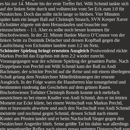
es bis zur 14. Minute bis der erste Treffer fiel. Willi Schmid tankte sich
auf der linken Seite durch und vollstreckte vom 5er Eck zum 1:0 für
Neukirchen. Doch das sollte nicht lange so bleiben. Vier Minuten
später kam ein langer Ball auf Christoph Strauch, SVN Keeper Xaver
Eichstätter zögerte mit dem Herauslaufen und brauchte nur
einzuschieben – 1:1. Aber es sollte noch besser kommen für
Bischofswiesen. In der 22. Minute flankte Marco O’Connor von der
linken Seite zu Dominik Delacher und dessen Kopfball gegen die
Laufrichtung von Eichstätter landete zum 1:2 im Netz.
Schönster Spielzug bringt erneuten Ausgleich
Postwendend rückte
Markus Prechtl das Ergebnis mit dem 2:2 wieder zurecht.
Vorausgegangen war der schönste Spielzug der gesamten Partie. Nach
Doppelpass von Prechtl mit Willi Schmid kam der Ball zu Andi
Bachmaier, der schickte Prechtl auf die Reise und mit einem überlegten
Schuß gelang dem Neukirchner Mittelfeldstrategen der erneute
Ausgleich. In der Folge waren die Hausherren klar tonangebend und
bestimmten eindeutig das Geschehen auf dem grünen Rasen.
Bischofswiesen Torhüter Christoph Renoth konnte sich mehrfach
auszeichnen so bei einem Knaller von Andi Schmid, den er im letzten
Moment zur Ecke klärte, bei einem Weitschuß von Markus Prechtl,
den er bravourös abwehrte und auch den Nachschuß von Andi Schmid
meisterte und nochmal gegen Schmid, dessen Schuß nach einem
Konter am Pfosten landet und er beim Nachschuß Sieger gegen den
Neukirchner Angreifer blieb. Seine größte Tat bis dahin war allerdings
ein sensationeller Reflex nach einem genau getimten Distanzschuß von